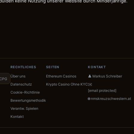
 dulden keine Nutzung unserer Website durch Minderjährige.
RECHTLICHES
SEITEN
KONTAKT
Über uns
Ethereum Casinos
👤 Markus Schreiber
CPG
Datenschutz
Krypto Casino Ohne KYC
✉️
[email protected]
Cookie-Richtlinie
🌐 nmskreuzschwestern.at
Bewertungsmethodik
Verantw. Spielen
Kontakt