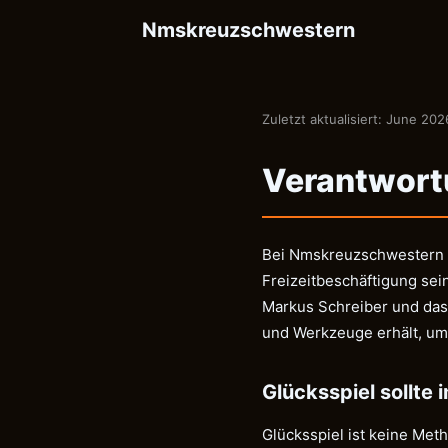
Nmskreuzschwestern
Zuletzt aktualisiert: June 
Verantwort
Bei Nmskreuzschwestern n
Freizeitbeschäftigung sei
Markus Schreiber und das
und Werkzeuge erhält, um
Glücksspiel sollte
Glücksspiel ist keine Met