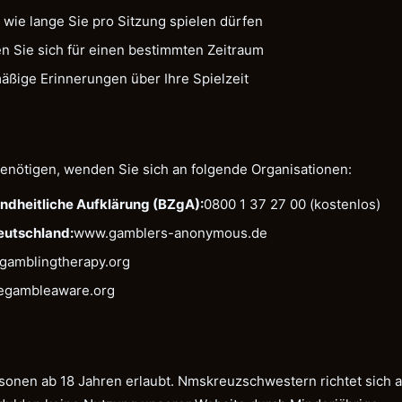
, wie lange Sie pro Sitzung spielen dürfen
n Sie sich für einen bestimmten Zeitraum
äßige Erinnerungen über Ihre Spielzeit
enötigen, wenden Sie sich an folgende Organisationen:
ndheitliche Aufklärung (BZgA):
0800 1 37 27 00 (kostenlos)
utschland:
www.gamblers-anonymous.de
gamblingtherapy.org
gambleaware.org
ersonen ab 18 Jahren erlaubt. Nmskreuzschwestern richtet sich a